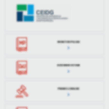
treści w postaci wiadomości, ofert, komunikatów mediów
społecznościowych.
MONITOR POLSKI
DZIENNIK USTAW
PRAWO LOKALNE